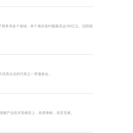
子商务等多个领域，单个项目签约额最高达360亿元。沈阳细
地区优质企业的代表之一受邀参会。
绕细胞产业技术迎难而上，热衷奉献，攻坚克难。