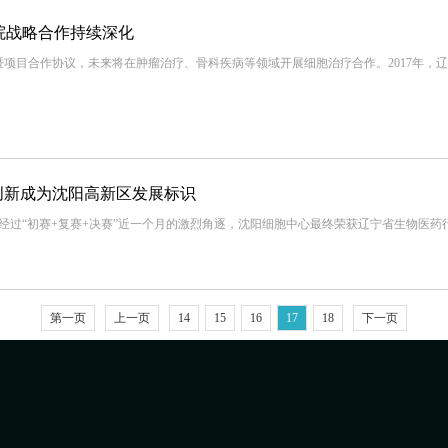
院战略合作持续深化
战略暨项目合作协议，未来将在肿瘤治疗、骨科疾病等领域开展细胞治疗合作。2017年
创新成为沈阳高新区发展标识
，经过“初赛+复赛+决赛”近一个月的激烈角逐，沈阳细胞中心最终荣获辽宁省生物医药
第一页
上一页
14
15
16
17
18
下一页