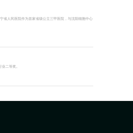
，辽宁省人民医院作为首家省级公立三甲医院，与沈阳细胞中心
行业二等奖。