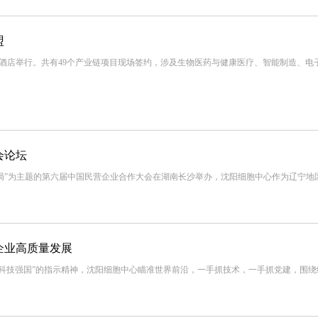
盟
华酒店举行。共有49个产业链项目现场签约，涉及生物医药与健康医疗、智能制造、电
会论坛
赋能开新局”为主题的第六届中国民营企业合作大会在湖南长沙举办，沈阳细胞中心作为辽宁
企业高质量发展
设 科技强国”的指示精神，沈阳细胞中心瞄准世界前沿，一手抓技术，一手抓党建，围