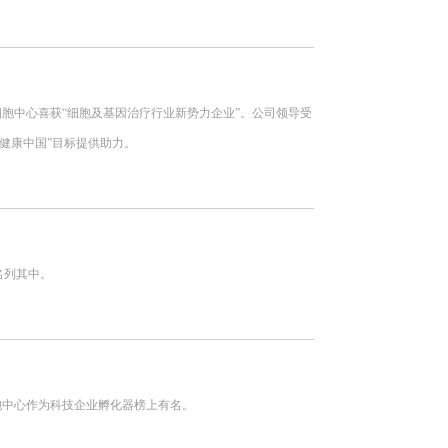
阳细胞中心喜获“细胞及基因治疗行业新势力企业”。公司领导受
健康中国”目标提供助力。
名列其中。
细胞中心作为科技企业孵化器榜上有名。