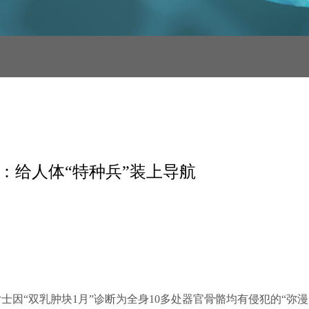
症：给人体“特种兵”装上导航
因“双乳肿块1月”诊断为全身10多处器官骨骼均有侵犯的“弥