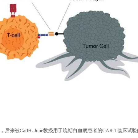
，后来被CarlH. June教授用于晚期白血病患者的CAR-T临床试验[